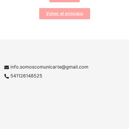
Volver al principio
info.somoscomunicarte@gmail.com
541126148525