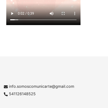
info.somoscomunicarte@gmail.com
541126148525